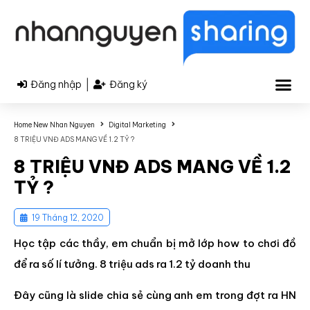
|
Đăng nhập
Đăng ký
Home New Nhan Nguyen
Digital Marketing
8 TRIỆU VNĐ ADS MANG VỀ 1.2 TỶ ?
8 TRIỆU VNĐ ADS MANG VỀ 1.2
TỶ ?
19 Tháng 12, 2020
Học tập các thầy, em chuẩn bị mở lớp how to chơi đồ
để ra số lí tưởng. 8 triệu ads ra 1.2 tỷ doanh thu
Đây cũng là slide chia sẻ cùng anh em trong đợt ra HN