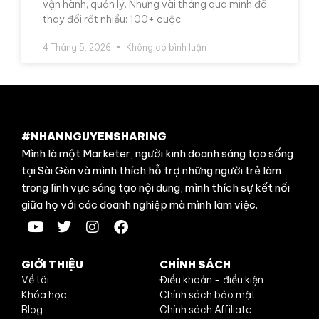
vận hành, quản lý. Nhưng vài tháng qua mình đã
thay đổi rất nhiều: 100+ cuộc
4 Tháng 5, 2026
Không có bình luận
#NHANNGUYENSHARING
Mình là một Marketer, người kinh doanh sáng tạo sống
tại Sài Gòn và mình thích hỗ trợ những người trẻ làm
trong lĩnh vực sáng tạo nội dung, mình thích sự kết nối
giữa họ với các doanh nghiệp mà mình làm việc.
GIỚI THIỆU
CHÍNH SÁCH
Về tôi
Điều khoản - điều kiện
Khóa học
Chính sách bảo mật
Blog
Chính sách Affiliate