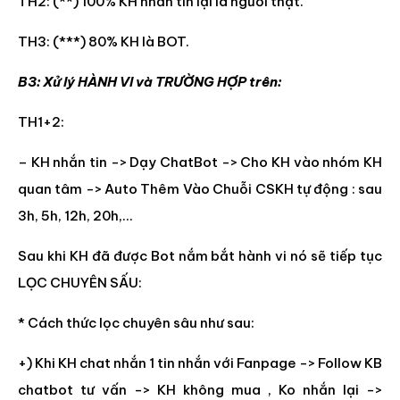
TH2: (**) 100% KH nhắn tin lại là người thật.
TH3: (***) 80% KH là BOT.
B3: Xử lý HÀNH VI và TRƯỜNG HỢP trên:
TH1+2:
– KH nhắn tin -> Dạy ChatBot -> Cho KH vào nhóm KH
quan tâm -> Auto Thêm Vào Chuỗi CSKH tự động : sau
3h, 5h, 12h, 20h,…
Sau khi KH đã được Bot nắm bắt hành vi nó sẽ tiếp tục
LỌC CHUYÊN SẤU:
* Cách thức lọc chuyên sâu như sau:
+) Khi KH chat nhắn 1 tin nhắn với Fanpage -> Follow KB
chatbot tư vấn -> KH không mua , Ko nhắn lại ->