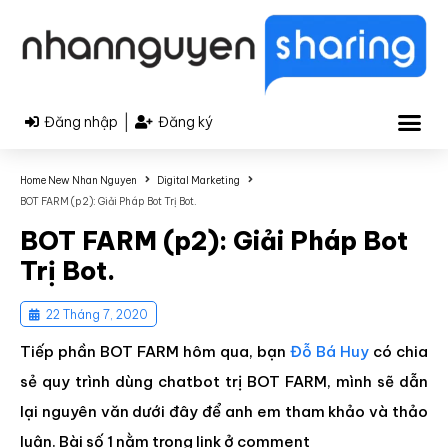
|
Đăng nhập
Đăng ký
Home New Nhan Nguyen
Digital Marketing
BOT FARM (p2): Giải Pháp Bot Trị Bot.
BOT FARM (p2): Giải Pháp Bot
Trị Bot.
22 Tháng 7, 2020
Tiếp phần BOT FARM hôm qua, bạn
Đỗ Bá Huy
có chia
sẻ quy trình dùng chatbot trị BOT FARM, mình sẽ dẫn
lại nguyên văn dưới đây để anh em tham khảo và thảo
luận. Bài số 1 nằm trong link ở comment