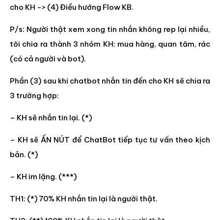
cho KH -> (4) Điều hướng Flow KB.
P/s: Người thật xem xong tin nhắn không rep lại nhiều,
tôi chia ra thành 3 nhóm KH: mua hàng, quan tâm, rác
(có cả người và bot).
Phần (3) sau khi chatbot nhắn tin đến cho KH sẽ chia ra
3 trường hợp:
– KH sẽ nhắn tin lại. (*)
– KH sẽ ẤN NÚT để ChatBot tiếp tục tư vấn theo kịch
bản. (*)
– KH im lặng. (***)
TH1: (*) 70% KH nhắn tin lại là người thật.