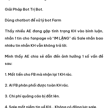
Giải Pháp Bot Trị Bot.
Dùng chatbot để xử lý bot Farm
Thấy nhiều AE đang gặp tình trạng KH vào bình luận,
nhắn 1 tin cho fanpage và “IM LẶNG” dù Sale nhắn bao
nhiêu tin nhắn KH vẫn không trả lời.
Mình thấy AE chia sẻ dẫn đến ảnh hưởng 1 số vấn đề
sau:
1. Mất tiền cho FB mà nhận lại 1 KH rác.
2. AI FB phân phối được toàn KH rác.
3. Chi phí quảng cáo bị đắt lên.
4. Sale mất niềm tin về KH… Không có động lực sale.