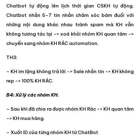
Chatbot tự động lên lịch thời gian CSKH tự động.
Chatbot nhắn 5-7 tin nhắn chăm sóc bám đuổi với
những nội dung khác nhau tránh spam mà KH vẫn
không tương tác lại -> xoá khỏi nhóm KH quan tâm ->
chuyển sang nhóm KH RÁC automation.
TH3:
– KH im lặng không trả lời -> Sale nhắn tin -> KH không
rep -> 100% KH RÁC.
B4: Xử lý các nhóm KH.
– Sau khi đã chia ra được nhóm KH Rác -> KH quan tâm
-> KH mua hàng.
– Xuất ID của từng nhóm KH từ ChatBot