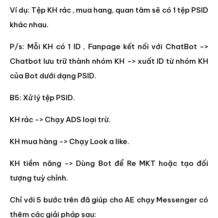
Ví dụ: Tệp KH rác , mua hang, quan tâm sẽ có 1 tệp PSID
khác nhau.
P/s: Mỗi KH có 1 ID , Fanpage kết nối với ChatBot ->
Chatbot lưu trữ thành nhóm KH -> xuất ID từ nhóm KH
của Bot dưới dạng PSID.
B5: Xử lý tệp PSID.
KH rác -> Chạy ADS loại trừ.
KH mua hàng -> Chạy Look a like.
KH tiềm năng -> Dùng Bot để Re MKT hoặc tạo đối
tượng tuỳ chỉnh.
Chỉ với 5 bước trên đã giúp cho AE chạy Messenger có
thêm các giải pháp sau: