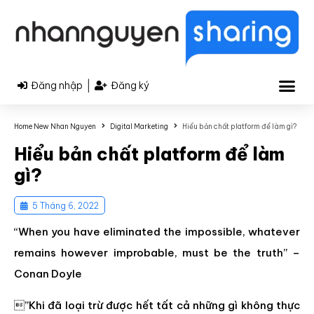
|
Đăng nhập
Đăng ký
Home New Nhan Nguyen
Digital Marketing
Hiểu bản chất platform để làm gì?
Hiểu bản chất platform để làm
gì?
5 Tháng 6, 2022
“When you have eliminated the impossible, whatever
remains however improbable, must be the truth” –
Conan Doyle
”Khi đã loại trừ được hết tất cả những gì không thực