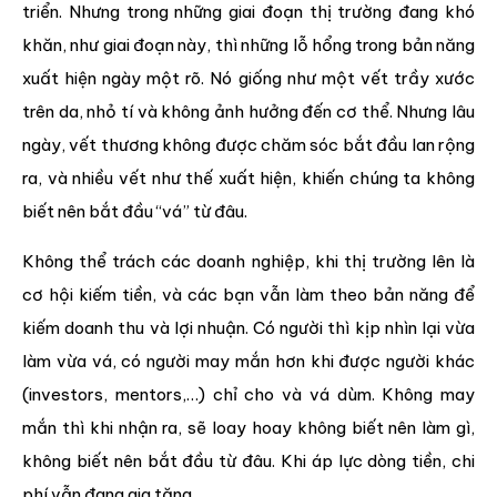
triển. Nhưng trong những giai đoạn thị trường đang khó
khăn, như giai đoạn này, thì những lỗ hổng trong bản năng
xuất hiện ngày một rõ. Nó giống như một vết trầy xước
trên da, nhỏ tí và không ảnh hưởng đến cơ thể. Nhưng lâu
ngày, vết thương không được chăm sóc bắt đầu lan rộng
ra, và nhiều vết như thế xuất hiện, khiến chúng ta không
biết nên bắt đầu “vá” từ đâu.
Không thể trách các doanh nghiệp, khi thị trường lên là
cơ hội kiếm tiền, và các bạn vẫn làm theo bản năng để
kiếm doanh thu và lợi nhuận. Có người thì kịp nhìn lại vừa
làm vừa vá, có người may mắn hơn khi được người khác
(investors, mentors,…) chỉ cho và vá dùm. Không may
mắn thì khi nhận ra, sẽ loay hoay không biết nên làm gì,
không biết nên bắt đầu từ đâu. Khi áp lực dòng tiền, chi
phí vẫn đang gia tăng.