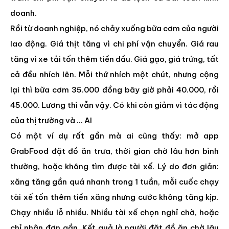
doanh.
Rồi từ doanh nghiệp, nó chảy xuống bữa cơm của người
lao động. Giá thịt tăng vì chi phí vận chuyển. Giá rau
tăng vì xe tải tốn thêm tiền dầu. Giá gạo, giá trứng, tất
cả đều nhích lên. Mỗi thứ nhích một chút, nhưng cộng
lại thì bữa cơm 35.000 đồng bây giờ phải 40.000, rồi
45.000. Lương thì vẫn vậy. Có khi còn giảm vì tác động
của thị trường và … AI
Có một ví dụ rất gần mà ai cũng thấy: mở app
GrabFood đặt đồ ăn trưa, thời gian chờ lâu hơn bình
thường, hoặc không tìm được tài xế. Lý do đơn giản:
xăng tăng gần quá nhanh trong 1 tuần, mỗi cuốc chạy
tài xế tốn thêm tiền xăng nhưng cước không tăng kịp.
Chạy nhiều lỗ nhiều. Nhiều tài xế chọn nghỉ chờ, hoặc
chỉ nhận đơn gần. Kết quả là người đặt đồ ăn chờ lâu