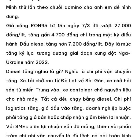
Mình thử lần theo chuỗi domino cho anh em dễ hình
dung.
Giá xăng RON95 từ 15h ngày 7/3 đã vượt 27.000
đồng/lít, tăng gần 4.700 đồng chỉ trong một kỳ điều
hành. Dầu diesel tăng hơn 7.200 đồng/lít. Đây là mức
tăng kỷ lục, tương đương giai đoạn xung đột Nga-
Ukraine năm 2022.
Diesel tăng nghĩa là gì? Nghĩa là chi phí vận chuyển
tăng. Xe tải chở rau từ Đà Lạt về Sài Gòn, xe chở hải
sản từ miền Trung vào, xe container chở nguyên liệu
cho nhà máy. Tất cả đều chạy bằng diesel. Chi phí
logistics tăng, giá đầu vào tăng, doanh nghiệp buộc
phải tăng giá bán hoặc chấp nhận giảm biên lợi nhuận.
Với SMEs biên lợi nhuận vốn đã mỏng, thêm vài phần
trăm chi phí vận chuyển là đủ lệch cả bài toán kinh