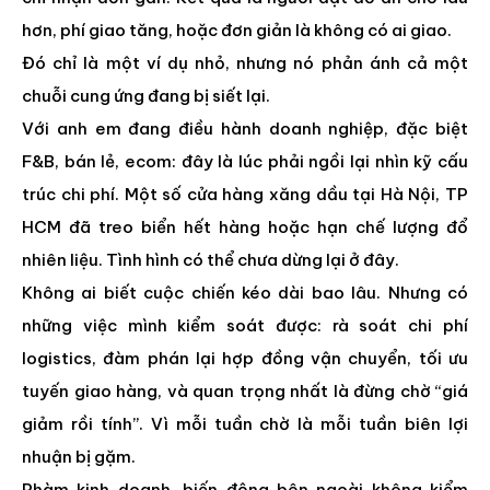
hơn, phí giao tăng, hoặc đơn giản là không có ai giao.
Đó chỉ là một ví dụ nhỏ, nhưng nó phản ánh cả một
chuỗi cung ứng đang bị siết lại.
Với anh em đang điều hành doanh nghiệp, đặc biệt
F&B, bán lẻ, ecom: đây là lúc phải ngồi lại nhìn kỹ cấu
trúc chi phí. Một số cửa hàng xăng dầu tại Hà Nội, TP
HCM đã treo biển hết hàng hoặc hạn chế lượng đổ
nhiên liệu. Tình hình có thể chưa dừng lại ở đây.
Không ai biết cuộc chiến kéo dài bao lâu. Nhưng có
những việc mình kiểm soát được: rà soát chi phí
logistics, đàm phán lại hợp đồng vận chuyển, tối ưu
tuyến giao hàng, và quan trọng nhất là đừng chờ “giá
giảm rồi tính”. Vì mỗi tuần chờ là mỗi tuần biên lợi
nhuận bị gặm.
Phàm kinh doanh, biến động bên ngoài không kiểm